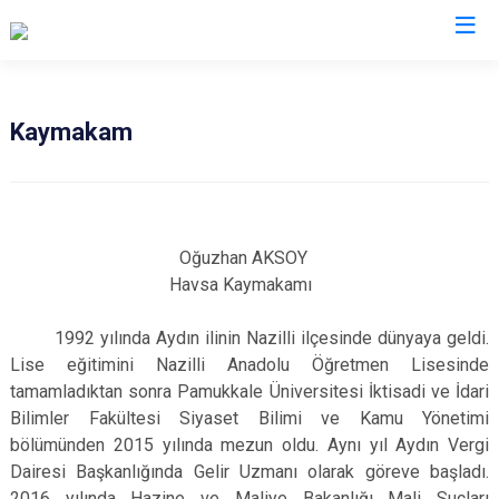
Edirne
Kaymakam
Enez
Havsa
İpsala
Oğuzhan AKSOY
Keşan
Havsa Kaymakamı
Lalapaşa
1992 yılında Aydın ilinin Nazilli ilçesinde dünyaya geldi.
Meriç
Lise eğitimini Nazilli Anadolu Öğretmen Lisesinde
Süloğlu
tamamladıktan sonra Pamukkale Üniversitesi İktisadi ve İdari
Uzunköprü
Bilimler Fakültesi Siyaset Bilimi ve Kamu Yönetimi
bölümünden 2015 yılında mezun oldu. Aynı yıl Aydın Vergi
Dairesi Başkanlığında Gelir Uzmanı olarak göreve başladı.
2016 yılında Hazine ve Maliye Bakanlığı Mali Suçları