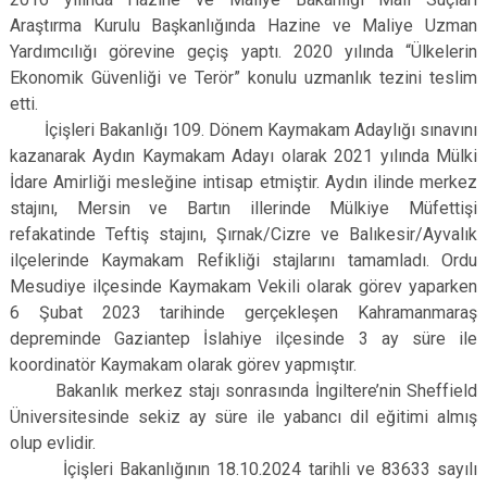
Araştırma Kurulu Başkanlığında Hazine ve Maliye Uzman
Yardımcılığı görevine geçiş yaptı. 2020 yılında “Ülkelerin
Ekonomik Güvenliği ve Terör” konulu uzmanlık tezini teslim
etti.
İçişleri Bakanlığı 109. Dönem Kaymakam Adaylığı sınavını
kazanarak Aydın Kaymakam Adayı olarak 2021 yılında Mülki
İdare Amirliği mesleğine intisap etmiştir. Aydın ilinde merkez
stajını, Mersin ve Bartın illerinde Mülkiye Müfettişi
refakatinde Teftiş stajını, Şırnak/Cizre ve Balıkesir/Ayvalık
ilçelerinde Kaymakam Refikliği stajlarını tamamladı. Ordu
Mesudiye ilçesinde Kaymakam Vekili olarak görev yaparken
6 Şubat 2023 tarihinde gerçekleşen Kahramanmaraş
depreminde Gaziantep İslahiye ilçesinde 3 ay süre ile
koordinatör Kaymakam olarak görev yapmıştır.
Bakanlık merkez stajı sonrasında İngiltere’nin Sheffield
Üniversitesinde sekiz ay süre ile yabancı dil eğitimi almış
olup evlidir.
İçişleri Bakanlığının 18.10.2024 tarihli ve 83633 sayılı